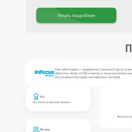
Узнать подробнее
П
InfocusRemSupport — проверенный сервисный центр по рем
обратились более 10 000 клиентов, а также выполнено св
обслуживания благодаря квалификации мастеров.
13+
лет опыта в ремонте техники
Выясним пр
30 мин