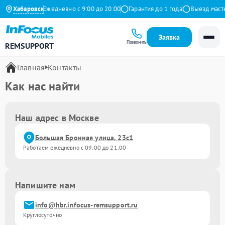
9 на Яндекс
Хабаровск
Ежедневно с 9:00 до 20:00
Гарантия до 1 года
Выезд масте
Заявка
Позвонить
REMSUPPORT
Главная
Контакты
Как нас найти
Наш адрес в Москве
Большая Бронная улица, 23с1
Работаем ежедневно с 09.00 до 21.00
Напишите нам
info@hbr.infocus-remsupport.ru
Круглосуточно