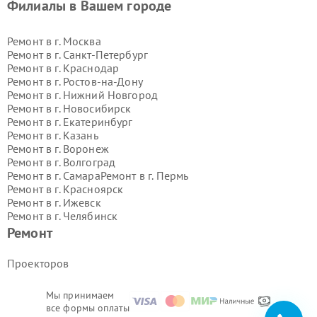
Филиалы в Вашем городе
Ремонт в г.
Москва
Ремонт в г.
Санкт-Петербург
Ремонт в г.
Краснодар
Ремонт в г.
Ростов-на-Дону
Ремонт в г.
Нижний Новгород
Ремонт в г.
Новосибирск
Ремонт в г.
Екатеринбург
Ремонт в г.
Казань
Ремонт в г.
Воронеж
Ремонт в г.
Волгоград
Ремонт в г.
Самара
Ремонт в г.
Пермь
Ремонт в г.
Красноярск
Ремонт в г.
Ижевск
Ремонт в г.
Челябинск
Ремонт в г.
Тюмень
Ремонт в г.
Уфа
Ремонт
Ремонт в г.
Омск
Ремонт в г.
Иркутск
Ремонт в г.
Ярославль
Проекторов
Ремонт в г.
Саратов
Ремонт в г.
Барнаул
Мы принимаем
Ремонт в г.
Тольятти
все формы оплаты
Ремонт в г.
Хабаровск