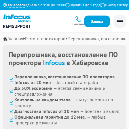
 Яндекс
Хабаровск
Ежедневно с 9:00 до 20:00
Гарантия до 1 года
Выезд мастера б
Заявка
Позвонить
REMSUPPORT
Главная
Ремонт проекторов
Перепрошивка, восстановле
Перепрошивка, восстановление ПО
проектора
Infocus
в Хабаровске
Перепрошивка, восстановление ПО проекторов
Infocus от 20 мин
— быстрый старт работ
До 30% экономии
— всегда свежие акции и
спецпредложения
Контроль на каждом этапе
— статус ремонта по
запросу
Диагностика Infocus от 10 мин
— понятный вывод
Официальная гарантия до 12 мес.
— любые
проверки результата