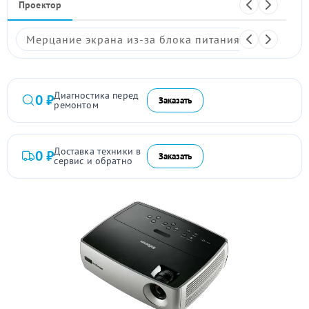
Проектор
Мерцание экрана из-за блока питания
Размыто
Диагностика перед
0 ₽
Заказать
ремонтом
Доставка техники в
0 ₽
Заказать
сервис и обратно