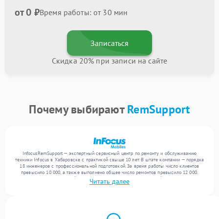
от 0 ₽
Время работы: от 30 мин
Записаться
Скидка 20% при записи на сайте
Почему выбирают
RemSupport
InfocusRemSupport — экспертный сервисный центр по ремонту и обслуживанию
техники Infocus в Хабаровске с практикой свыше 10 лет. В штате компании — порядка
18 инженеров с профессиональной подготовкой. За время работы число клиентов
превысило 10 000, а также выполнено общее число ремонтов превысило 12 000.
Ежемесячно в сервисный центр поступает более 300 обращений, включая , , . Мы
Читать далее
работаем с широким спектром неисправностей и гарантируем высокое качество
обслуживания благодаря квалификации мастеров.