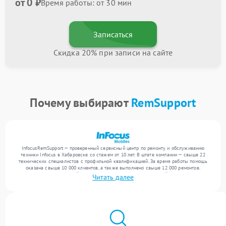
от 0 ₽
Время работы: от 30 мин
Записаться
Скидка 20% при записи на сайте
Почему выбирают
RemSupport
InfocusRemSupport — проверенный сервисный центр по ремонту и обслуживанию
техники Infocus в Хабаровске со стажем от 10 лет. В штате компании — свыше 22
технических специалистов с профильной квалификацией. За время работы помощь
оказана свыше 10 000 клиентов, а также выполнено свыше 12 000 ремонтов.
Ежемесячно в сервисный центр поступает более 300 обращений, включая , , . Мы
Читать далее
беремся за задачи любой сложности и обеспечиваем надежный результат благодаря
опыту команды.