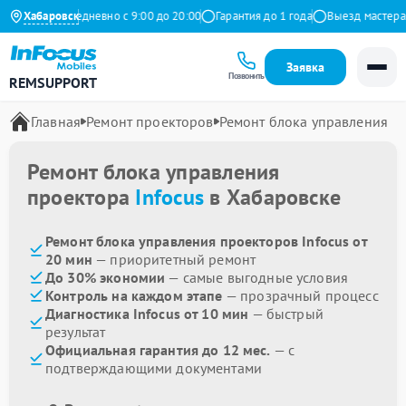
 Яндекс
Хабаровск
Ежедневно с 9:00 до 20:00
Гарантия до 1 года
Выезд мастера б
Заявка
Позвонить
REMSUPPORT
Главная
Ремонт проекторов
Ремонт блока управления
Ремонт блока управления
проектора
Infocus
в Хабаровске
Ремонт блока управления проекторов Infocus от
20 мин
— приоритетный ремонт
До 30% экономии
— самые выгодные условия
Контроль на каждом этапе
— прозрачный процесс
Диагностика Infocus от 10 мин
— быстрый
результат
Официальная гарантия до 12 мес.
— с
подтверждающими документами