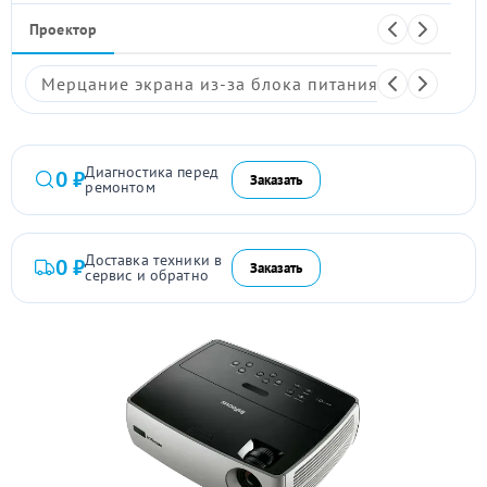
Проектор
Мерцание экрана из-за блока питания
Размыто
Диагностика перед
0 ₽
Заказать
ремонтом
Доставка техники в
0 ₽
Заказать
сервис и обратно