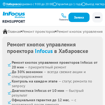
 Яндекс
Хабаровск
Ежедневно с 9:00 до 20:00
Гарантия до 1 года
Выезд мастера б
Заявка
Позвонить
REMSUPPORT
Главная
Ремонт проекторов
Ремонт кнопок управления
Ремонт кнопок управления
проектора
Infocus
в Хабаровске
Ремонт кнопок управления проекторов Infocus от
20 мин
— приоритетный ремонт
До 30% экономии
— всегда свежие акции и
спецпредложения
Контроль на каждом этапе
— статус ремонта по
запросу
Диагностика Infocus от 10 мин
— быстрый
результат
Официальная гарантия до 12 мес.
— с
поддержкой после ремонта