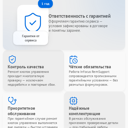
1 год
Ответственность с гарантией
Оформляем гарантию сервиса —
условия зафиксированы в договоре
и понятны заранее.
Гарантия от
сервиса
Контроль качества
Чёткие обязательства
Ремонт кнопок управления
Работа Infocus RemSupport
проходит многоэтапную
сопровождается прописанными
проверку — исключаем
гарантийными условиями — без
недоработки и повторные сбои.
размытых формулировок.
Приоритетное
Надёжные
обслуживание
комплектующие
При гарантийном случае ремонт
В рамках обслуживания
кнопок управления выполняется
применяем проверенные детали
вне очереди — быстро устраняем
— для стабильной работы