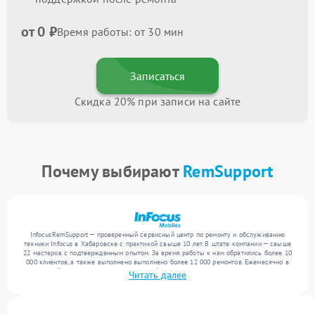
от 0 ₽
Время работы: от 30 мин
Записаться
Скидка 20% при записи на сайте
Почему выбирают
RemSupport
InfocusRemSupport — проверенный сервисный центр по ремонту и обслуживанию
техники Infocus в Хабаровске с практикой свыше 10 лет. В штате компании — свыше
22 мастеров с подтвержденным опытом. За время работы к нам обратились более 10
000 клиентов, а также выполнено выполнено более 12 000 ремонтов. Ежемесячно в
сервисный центр поступает от 300 устройств, включая , , . Мы работаем с широким
Читать далее
спектром неисправностей и обеспечиваем надежный результат благодаря
использованию современного оборудования.