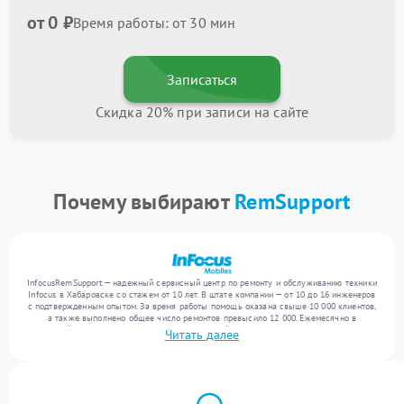
от 0 ₽
Время работы: от 30 мин
Записаться
Скидка 20% при записи на сайте
Почему выбирают
RemSupport
InfocusRemSupport — надежный сервисный центр по ремонту и обслуживанию техники
Infocus в Хабаровске со стажем от 10 лет. В штате компании — от 10 до 16 инженеров
с подтвержденным опытом. За время работы помощь оказана свыше 10 000 клиентов,
а также выполнено общее число ремонтов превысило 12 000. Ежемесячно в
сервисный центр поступает более 300 обращений, включая , , . Мы устраняем поломки
Читать далее
любой сложности и гарантируем высокое качество обслуживания благодаря
квалификации мастеров.