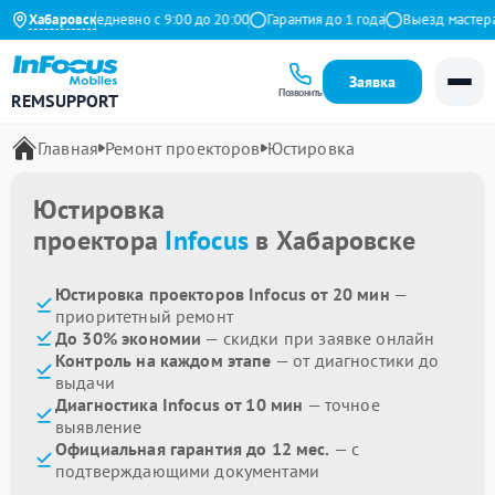
 Яндекс
Хабаровск
Ежедневно с 9:00 до 20:00
Гарантия до 1 года
Выезд мастера б
Заявка
Позвонить
REMSUPPORT
Главная
Ремонт проекторов
Юстировка
Юстировка
проектора
Infocus
в Хабаровске
Юстировка проекторов Infocus от 20 мин
—
приоритетный ремонт
До 30% экономии
— скидки при заявке онлайн
Контроль на каждом этапе
— от диагностики до
выдачи
Диагностика Infocus от 10 мин
— точное
выявление
Официальная гарантия до 12 мес.
— с
подтверждающими документами