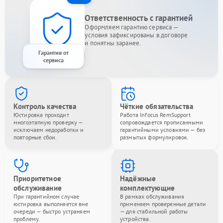
Ответственность с гарантией
Оформляем гарантию сервиса —
условия зафиксированы в договоре
и понятны заранее.
Гарантия от
сервиса
Контроль качества
Чёткие обязательства
Юстировка проходит
Работа Infocus RemSupport
многоэтапную проверку —
сопровождается прописанными
исключаем недоработки и
гарантийными условиями — без
повторные сбои.
размытых формулировок.
Приоритетное
Надёжные
обслуживание
комплектующие
При гарантийном случае
В рамках обслуживания
юстировка выполняется вне
применяем проверенные детали
очереди — быстро устраняем
— для стабильной работы
проблему.
устройства.