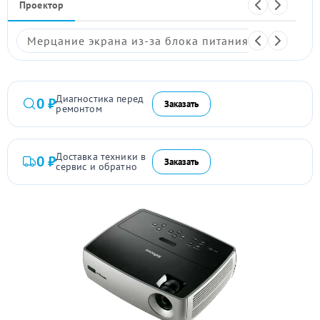
Проектор
Мерцание экрана из-за блока питания
Размыто
Диагностика перед
0 ₽
Заказать
ремонтом
Доставка техники в
0 ₽
Заказать
сервис и обратно