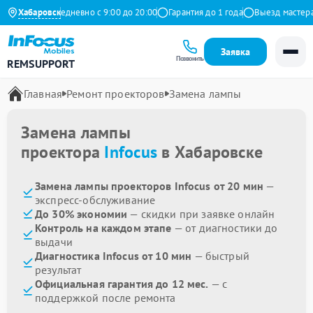
 Яндекс
Хабаровск
Ежедневно с 9:00 до 20:00
Гарантия до 1 года
Выезд мастера б
Заявка
Позвонить
REMSUPPORT
Главная
Ремонт проекторов
Замена лампы
Замена лампы
проектора
Infocus
в Хабаровске
Замена лампы проекторов Infocus от 20 мин
—
экспресс-обслуживание
До 30% экономии
— скидки при заявке онлайн
Контроль на каждом этапе
— от диагностики до
выдачи
Диагностика Infocus от 10 мин
— быстрый
результат
Официальная гарантия до 12 мес.
— с
поддержкой после ремонта