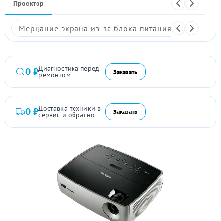
Проектор
Мерцание экрана из-за блока питания
Размыто
Диагностика перед
0 ₽
Заказать
ремонтом
Доставка техники в
0 ₽
Заказать
сервис и обратно