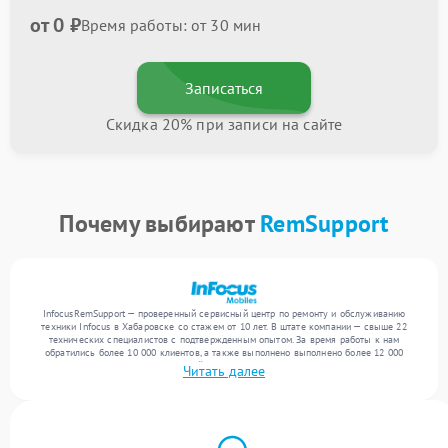
от 0 ₽
Время работы: от 30 мин
Записаться
Скидка 20% при записи на сайте
Почему выбирают
RemSupport
InfocusRemSupport — проверенный сервисный центр по ремонту и обслуживанию
техники Infocus в Хабаровске со стажем от 10 лет. В штате компании — свыше 22
технических специалистов с подтвержденным опытом. За время работы к нам
обратились более 10 000 клиентов, а также выполнено выполнено более 12 000
ремонтов. Ежемесячно в сервисный центр поступает свыше 300 единиц техники,
Читать далее
включая , , . Мы выполняем ремонт различного уровня сложности и гарантируем
высокое качество обслуживания благодаря отлаженным процессам ремонта.