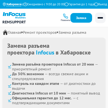
4.9 на Яндекс
Хабаровск
Ежедневно с 9:00 до 20:00
Гарантия до 1 года
Выезд ма
Заявка
Позвонить
REMSUPPORT
Главная
Ремонт проекторов
Замена разъема
Замена разъема
проектора
Infocus
в Хабаровске
Замена разъёма проекторов Infocus от 20 мин
—
приоритетный ремонт
До 30% экономии
— всегда свежие акции и
спецпредложения
Контроль на каждом этапе
— от диагностики до
выдачи
Диагностика Infocus от 10 мин
— понятный вывод
Официальная гарантия до 12 мес.
— с
подтверждающими документами