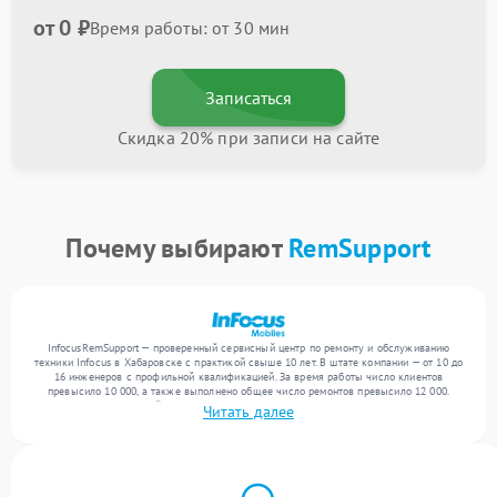
от 0 ₽
Время работы: от 30 мин
Записаться
Скидка 20% при записи на сайте
Почему выбирают
RemSupport
InfocusRemSupport — проверенный сервисный центр по ремонту и обслуживанию
техники Infocus в Хабаровске с практикой свыше 10 лет. В штате компании — от 10 до
16 инженеров с профильной квалификацией. За время работы число клиентов
превысило 10 000, а также выполнено общее число ремонтов превысило 12 000.
Ежемесячно в сервисный центр поступает свыше 300 единиц техники, включая , , . Мы
Читать далее
выполняем ремонт различного уровня сложности и предлагаем стабильный уровень
сервиса благодаря квалификации мастеров.