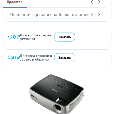
Проектор
Мерцание экрана из-за блока питания
Размыто
Диагностика перед
0 ₽
Заказать
ремонтом
Доставка техники в
0 ₽
Заказать
сервис и обратно