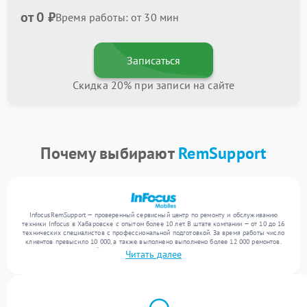
от 0 ₽
Время работы: от 30 мин
Записаться
Скидка 20% при записи на сайте
Почему выбирают
RemSupport
InfocusRemSupport — проверенный сервисный центр по ремонту и обслуживанию
техники Infocus в Хабаровске с опытом более 10 лет. В штате компании — от 10 до 16
технических специалистов с профессиональной подготовкой. За время работы число
клиентов превысило 10 000, а также выполнено выполнено более 12 000 ремонтов.
Ежемесячно в сервисный центр поступает свыше 300 единиц техники, включая , , . Мы
Читать далее
выполняем ремонт различного уровня сложности и обеспечиваем надежный
результат благодаря использованию современного оборудования.