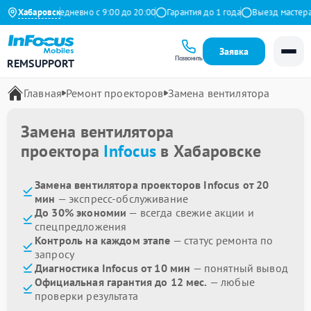
 Яндекс
Хабаровск
Ежедневно с 9:00 до 20:00
Гарантия до 1 года
Выезд мастера б
Заявка
Позвонить
REMSUPPORT
Главная
Ремонт проекторов
Замена вентилятора
Замена вентилятора
проектора
Infocus
в Хабаровске
Замена вентилятора проекторов Infocus от 20
мин
— экспресс-обслуживание
До 30% экономии
— всегда свежие акции и
спецпредложения
Контроль на каждом этапе
— статус ремонта по
запросу
Диагностика Infocus от 10 мин
— понятный вывод
Официальная гарантия до 12 мес.
— любые
проверки результата