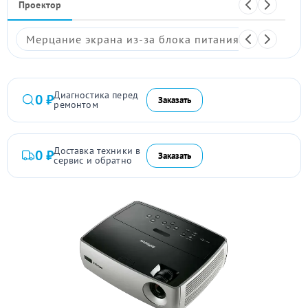
Проектор
Мерцание экрана из-за блока питания
Размыто
Диагностика перед
0 ₽
Заказать
ремонтом
Доставка техники в
0 ₽
Заказать
сервис и обратно